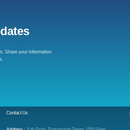
pdates
. Share your information
s.
Contact Us
Address :
6 th Floor, Thanapoom Tower, 1550 New