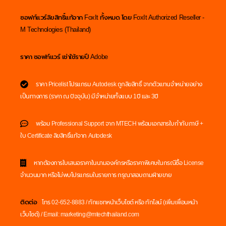
ซอฟท์แวร์ลิขสิทธิ์แท้จาก FoxIt ทั้งหมด โดย FoxIt Authorized Reseller -
M Technologies (Thailand)
ราคา ซอฟท์แวร์ เช่าใช้รายปี Adobe
ราคา Pricelist โปรแกรม Autodesk ถูกลิขสิทธิ์ จากตัวแทนจำหน่ายอย่าง
เป็นทางการ (ราคา ณ ปัจจุบัน) มีจำหน่ายทั้งแบบ 1ปี และ 3ปี
พร้อม Professional Support จาก MTECH พร้อมเอกสารใบกำกับภาษี +
ใบ Certificate ลิขสิทธิ์แท้จาก Autodesk
หากต้องการใบเสนอราคาในนามองค์กรหรือราคาพิเศษในกรณีซื้อ License
จำนวนมาก หรือไม่พบโปรแกรมในรายการ กรุณาสอบถามฝ่ายขาย
ติดต่อ
โทร 02-652-8883 / ทักแชทหน้าเว็บไซต์ หรือ ทักไลน์ (เพิ่มเพื่อนหน้า
เว็บไซต์) / Email: marketing@mtechthailand.com