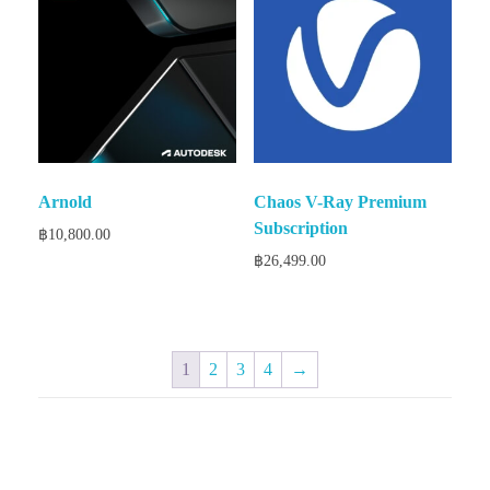
Arnold
Chaos V-Ray Premium
Subscription
฿
10,800.00
฿
26,499.00
1
2
3
4
→