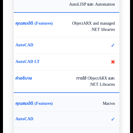
AutoLISP และ Automation
ObjectARX and managed
.NET libraries
✓
✖
การใช้ ObjectARX และ
.NET Libraries
Macros
✓