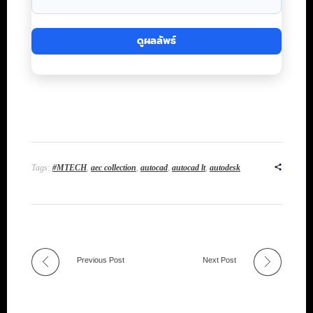
ดูผลลัพธ์
Tags:
#MTECH
,
aec collection
,
autocad
,
autocad lt
,
autodesk
Previous Post
Next Post