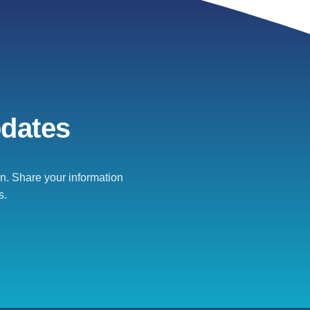
pdates
. Share your information
s.