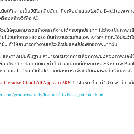
อเดียให้กลายเป็นวิดีโอคลิปอันน่าทึ่งเพื่อนำเสนอไอเดีย B-roll เอฟ
ครื่องสร้างวิดิโอ AI
ี่ช่วยให้คุณสามารถสร้างสรรค์งานได้ครบทุกประเภท ไม่ว่าจะเป็นภาพ เสี
เดียไปจนถึงการผลิตจริง มันทำงานร่วมกับแอพ Adobe ที่คุณใช้ประจำไ
ึ้น ทำให้สามารถทำงานเสร็จเร็วขึ้นและมีประสิทธิภาพมากขึ้น
วาม และภาพเป็นพื้นฐาน สามารถเริ่มจากการเลือกภาพนิ่งสองภาพและใช้เป
ลื่อนไหวด้วยข้อความแนะนำก็ได้ นอกจากนี้ยังสามารถสร้างภาพ B-rol
ว และสไตล์ของวิดีโอได้ตามต้องการ เพื่อให้ได้ผลลัพธ์ที่สร้างสรรค์
ื้อ
Creative Cloud All Apps
ลด
36%
โปรโมชั่น ถึงแค่ 28 ก.พ. นี้เท่านั
e.com/products/firefly/features/ai-video-generator.html