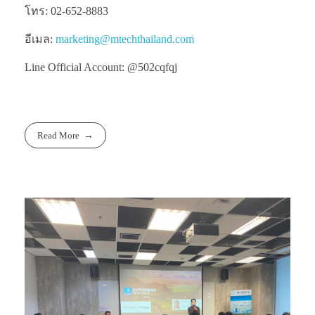
โทร: 02-652-8883
อีเมล:
marketing@mtechthailand.com
Line Official Account: @502cqfqj
Read More