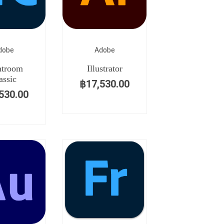
dobe
Adobe
htroom
Illustrator
assic
฿
17,530.00
530.00