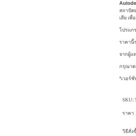
Autode
สถาปัต
เสีย เพ
โปรแกรม
ราคานี้
จากผู้
กรุณาตร
*เวอร์ชั
SKU:
ราคา 1
วิธีสั