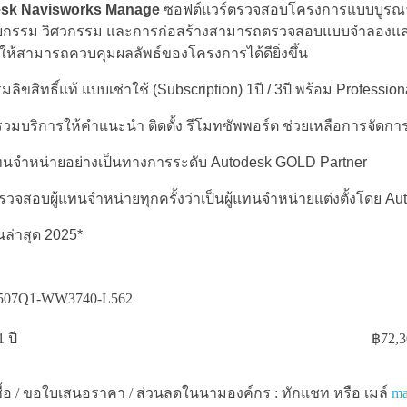
sk Navisworks Manage
ซอฟต์แวร์ตรวจสอบโครงการแบบบูรณากา
ยกรรม วิศวกรรม และการก่อสร้างสามารถตรวจสอบแบบจำลองและข้
ื่อให้สามารถควบคุมผลลัพธ์ของโครงการได้ดียิ่งขึ้น
ลิขสิทธิ์แท้ แบบเช่าใช้ (Subscription) 1ปี / 3ปี พร้อม Professi
รวมบริการให้คำแนะนำ ติดตั้ง รีโมทซัพพอร์ต ช่วยเหลือการจัดก
แทนจำหน่ายอย่างเป็นทางการระดับ Autodesk GOLD Partner
วจสอบผู้แทนจำหน่ายทุกครั้งว่าเป็นผู้แทนจำหน่ายแต่งตั้งโดย Autod
่นล่าสุด 2025*
507Q1-WW3740-L562
 ปี
฿
72,3
่งซื้อ / ขอใบเสนอราคา / ส่วนลดในนามองค์กร : ทักแชท หรือ เมล์
ma