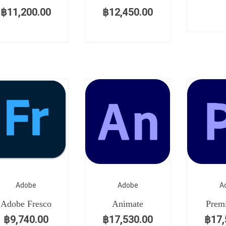
฿
11,200.00
฿
12,450.00
Adobe
Adobe
A
Adobe Fresco
Animate
Premi
฿
9,740.00
฿
17,530.00
฿
17,