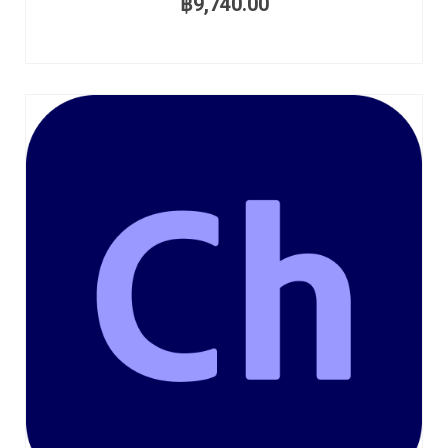
฿
9,740.00