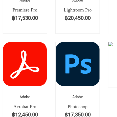
Adobe
Adobe
Premiere Pro
Lightroom Pro
฿
17,530.00
฿
20,450.00
Adobe
Adobe
Acrobat Pro
Photoshop
฿
12,450.00
฿
17,350.00