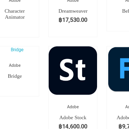
Adobe
Adobe
A
Character
Dreamweaver
Be
Animator
฿
17,530.00
Adobe
Bridge
Adobe
A
Adobe Stock
Adobe
฿
14,600.00
฿
9,