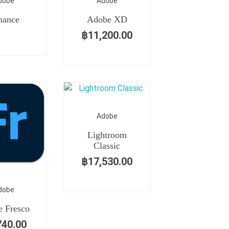
dobe
Adobe
hance
Adobe XD
฿
11,200.00
Adobe
Lightroom
Classic
฿
17,530.00
dobe
 Fresco
740.00