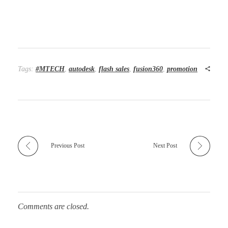
Tags:
#MTECH
,
autodesk
,
flash sales
,
fusion360
,
promotion
Previous Post
Next Post
Comments are closed.