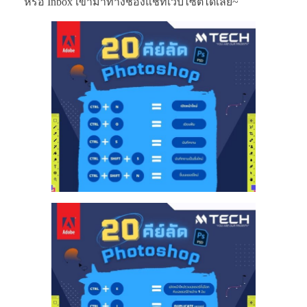
หรือ Inbox เข้ามาทางช่องแชทเว็บไซต์ได้เลย~