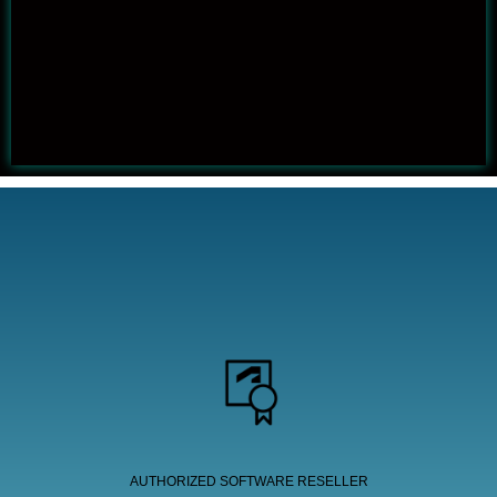
ทําไมถึงควรซื้อซอฟท์แวร์กับเรา?
AUTHORIZED SOFTWARE RESELLER