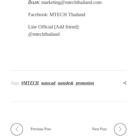
อีเมล: marketing@mtechthailand.com
Facebook: MTECH Thailand
Line Official [Add friend]:
@mtechthailand
Tags:
#MTECH
,
autocad
,
autodesk
,
promotion
Previous Post
Next Post