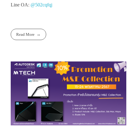
Line OA:
@502cqfqj
Read More